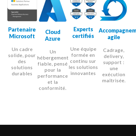
Experts
Partenaire
Accompagnem
Cloud
certifiés
Microsoft
agile
Azure
Une équipe
Un cadre
Cadrage,
Un
formée en
solide, pour
delivery,
hébergement
continu sur
des
support :
fiable, pensé
les solutions
solutions
une
pour la
innovantes
durables
exécution
performance
maîtrisée.
et la
conformité.